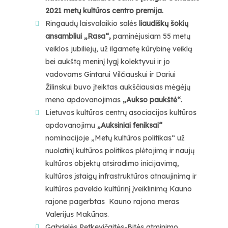
2021 metų kultūros centro premija.
Ringaudų laisvalaikio salės
liaudiškų šokių
ansambliui „Rasa“,
paminėjusiam 55 metų
veiklos jubiliejų, už ilgametę kūrybinę veiklą
bei aukštą meninį lygį kolektyvui ir jo
vadovams
Gintarui Vilčiauskui ir Dariui
Žilinskui
buvo įteiktas aukščiausias mėgėjų
meno apdovanojimas
„Aukso paukštė“.
Lietuvos kultūros centrų asociacijos kultūros
apdovanojimu
„Auksiniai feniksai“
nominacijoje „Metų kultūros politikas“ už
nuolatinį kultūros politikos plėtojimą ir naujų
kultūros objektų atsiradimo inicijavimą,
kultūros įstaigų infrastruktūros atnaujinimą ir
kultūros paveldo kultūrinį įveiklinimą Kauno
rajone pagerbtas Kauno rajono meras
Valerijus Makūnas.
Gabrielės Petkevičaitės-Bitės atminimo