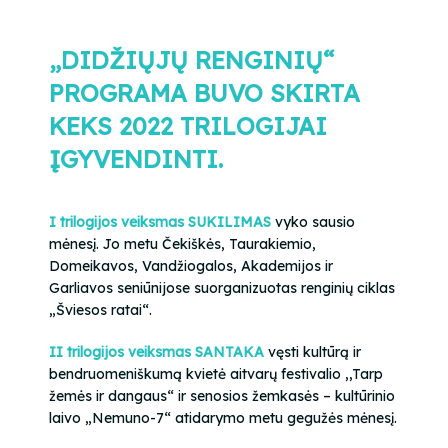
„DIDŽIŲJŲ RENGINIŲ“
PROGRAMA BUVO SKIRTA
KEKS 2022 TRILOGIJAI
ĮGYVENDINTI.
I trilogijos veiksmas SUKILIMAS
vyko sausio
mėnesį. Jo metu Čekiškės, Taurakiemio,
Domeikavos, Vandžiogalos, Akademijos ir
Garliavos seniūnijose suorganizuotas renginių ciklas
„Šviesos ratai“.
II trilogijos veiksmas SANTAKA
vęsti kultūrą ir
bendruomeniškumą kvietė aitvarų festivalio ,,Tarp
žemės ir dangaus“ ir senosios žemkasės – kultūrinio
laivo „Nemuno-7“ atidarymo metu gegužės mėnesį.