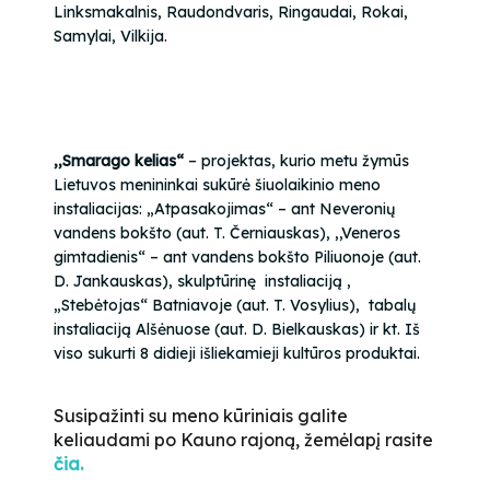
Linksmakalnis, Raudondvaris, Ringaudai, Rokai,
Samylai, Vilkija.
,,Smarago kelias“
– projektas, kurio metu žymūs
Lietuvos menininkai sukūrė šiuolaikinio meno
instaliacijas: „Atpasakojimas“ – ant Neveronių
vandens bokšto
(aut. T. Černiauskas),
,,Veneros
gimtadienis“ – ant vandens bokšto Piliuonoje
(aut.
D. Jankauskas),
skulptūrinę instaliaciją ,
„Stebėtojas“ Batniavoje
(aut. T. Vosylius),
tabalų
instaliaciją Alšėnuose
(aut. D. Bielkauskas)
ir kt. Iš
viso sukurti 8 didieji išliekamieji kultūros produktai.
Susipažinti su meno kūriniais galite
keliaudami po Kauno rajoną, žemėlapį rasite
čia.