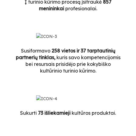
Į turinio kūrimo procesą įsitraukė
857
menininkai
profesionalai.
Susiformavo
258 vietos ir 37 tarptautinių
partnerių tinklas,
kuris savo kompetencijomis
bei resursais prisidėjo prie kokybiško
kultūrinio turinio kūrimo.
Sukurti
73 išliekamieji
kultūros produktai.