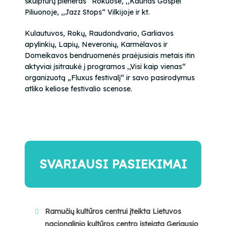
skulptūrų pleneras“ Rokuose, ,,Kaunas Gospel“
Piliuonoje, ,,Jazz Stops“ Vilkijoje ir kt.
Kulautuvos, Rokų, Raudondvario, Garliavos
apylinkių, Lapių, Neveronių, Karmėlavos ir
Domeikavos bendruomenės praėjusiais metais itin
aktyviai įsitraukė į programos ,,Visi kaip vienas“
organizuotą „Fluxus festivalį“ ir savo pasirodymus
atliko keliose festivalio scenose.
SVARIAUSI PASIEKIMAI
Ramučių kultūros centrui įteikta Lietuvos
nacionalinio kultūros centro įsteigta Geriausio