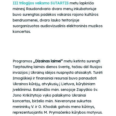
III trilogijos veiksmo SUTARTIS
metu lapkričio
mėnesį Raudondvario dvaro menų inkubatoriuje
buvo surengtas padėkos vakaras rajono kultūros
bendruomenei, dvaro lauko teritorijoje
suorganizuotas audiovizualinis elektroninės muzikos
koncertas.
Programos
„Dizainas laimei“
metu ketinta surengti
Tarptautinę laimės dienos šventę, tačiau dėl Rusijos
invazijos į Ukrainą idėjos nuspręsta atsisakyti. Turėti
žmogiškieji ir finansiniai resursai buvo panaudoti
Ukrainos kūrėjų, atvykusių į Lietuva, kūrybiniam
įveiklinimui. Balandžio mėn. senojoje Zapyškio šv.
Jono Krikštytojo vyko palaikymo Ukrainai
koncertas, birželio mėn. Neveronyse sukurtas
menininkų V. ir O. Khodak gatvės meno kūrinys,
reprezentuojantis M. Prymačenko kūrybos motyvus.