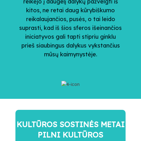
reikėjo į daugelį dalykų pažvelgti iš
kitos, ne retai daug kūrybiškumo
reikalaujančios, pusės, o tai leido
suprasti, kad iš šios sferos išeinančios
iniciatyvos gali tapti stipriu ginklu
prieš siaubingus dalykus vykstančius
mūsų kaimynystėje.
KULTŪROS SOSTINĖS METAI
PILNI KULTŪROS