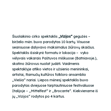
Šiuolaikinio cirko spektaklis
,,Vizijos“
gegužės –
birželio mėn. buvo parodytas 10 kartų. Visuose
seansuose dalyvavo maksimalus žiūrovų skaičius.
Spektaklis išsiskyrė formatu ir lokacija – vyko
vėlyvais vakarais Paštuvos miškuose
(Batniavoje.)
,
skatino žiūrovus nuolat judėti. Vaidmenis
spektaklyje atliko vietos ir užsienio menininkai,
artistai, Ramučių kultūros folkloro ansamblio
„Viešia“ nariai. Liepos mėnesį spektaklis buvo
parodytas dviejuose tarptautiniuose festivaliuose
Italijoje – ,,Mittelfest“ ir ,,Brocante“. Kiekviename iš
jų „Vizijos“ rodytos po 4 kartus.