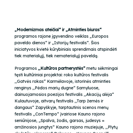
„Modernizmas ateičiai“ ir „Atminties biuras“
programos rajone įgyvendino veiklas „Europos
paveldo dienos“ ir „Istorijų festivalis“. Šios
iniciatyvos kvietė kūrybiniais sprendimais atspindėti
tiek materialųjį, tiek nematerialųjį paveldą.
Programos
,,Kultūros partnerystės“
metu sėkmingai
tęsti kultūriniai projektai: roko kultūros festivalis
,,Gatvės rokas“ Karmėlavoje, istorinės atminties
renginys ,,Pėdos marių dugne“ Samyluose,
dainuojamosios poezijos festivalis ,,Akacijų alėja“
Kulautuvoje, aitvarų festivalis ,,Tarp žemės ir
dangaus“ Zapyškyje, tarptautinis scenos menų
festivalis ,,ConTempo“ įvairiose Kauno rajono
seniūnijose, „Spalva, žodis, garsas, judesys =
amžinosios jungtys“ Kauno rajono muziejuje, ,,Plytų