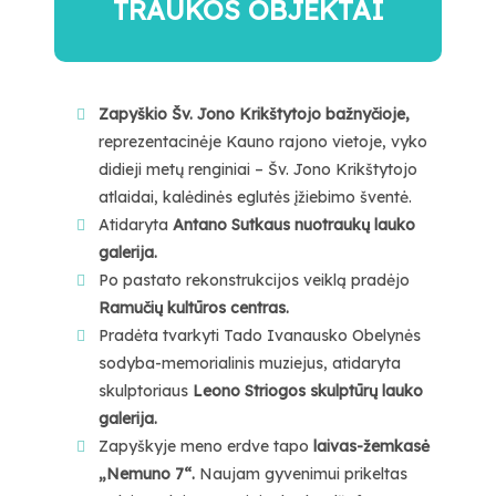
TRAUKOS OBJEKTAI
Zapyškio Šv. Jono Krikštytojo bažnyčioje,
reprezentacinėje Kauno rajono vietoje, vyko
didieji metų renginiai – Šv. Jono Krikštytojo
atlaidai, kalėdinės eglutės įžiebimo šventė.
Atidaryta
Antano Sutkaus nuotraukų lauko
galerija.
Po pastato rekonstrukcijos veiklą pradėjo
Ramučių kultūros centras.
Pradėta tvarkyti Tado Ivanausko Obelynės
sodyba-memorialinis muziejus, atidaryta
skulptoriaus
Leono Striogos skulptūrų lauko
galerija.
Zapyškyje meno erdve tapo
laivas-žemkasė
„Nemuno 7“
.
Naujam gyvenimui prikeltas