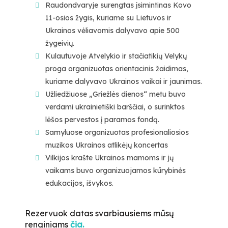
Raudondvaryje surengtas įsimintinas Kovo
11-osios žygis, kuriame su Lietuvos ir
Ukrainos vėliavomis dalyvavo apie 500
žygeivių.
Kulautuvoje Atvelykio ir stačiatikių Velykų
proga organizuotas orientacinis žaidimas,
kuriame dalyvavo Ukrainos vaikai ir jaunimas.
Užliedžiuose „Griežlės dienos“ metu buvo
verdami ukrainietiški barščiai, o surinktos
lėšos pervestos į paramos fondą.
Samyluose organizuotas profesionaliosios
muzikos Ukrainos atlikėjų koncertas
Vilkijos krašte Ukrainos mamoms ir jų
vaikams buvo organizuojamos kūrybinės
edukacijos, išvykos.
Rezervuok datas svarbiausiems mūsų
renginiams
čia.