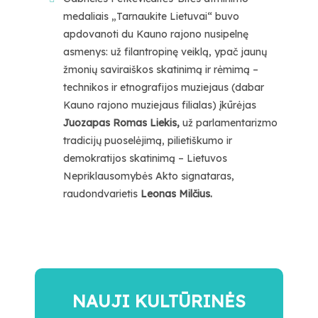
medaliais „Tarnaukite Lietuvai“ buvo
apdovanoti du Kauno rajono nusipelnę
asmenys: už filantropinę veiklą, ypač jaunų
žmonių saviraiškos skatinimą ir rėmimą –
technikos ir etnografijos muziejaus (dabar
Kauno rajono muziejaus filialas) įkūrėjas
Juozapas Romas Liekis
,
už parlamentarizmo
tradicijų puoselėjimą, pilietiškumo ir
demokratijos skatinimą – Lietuvos
Nepriklausomybės Akto signataras,
raudondvarietis
Leonas Milčius.
NAUJI KULTŪRINĖS