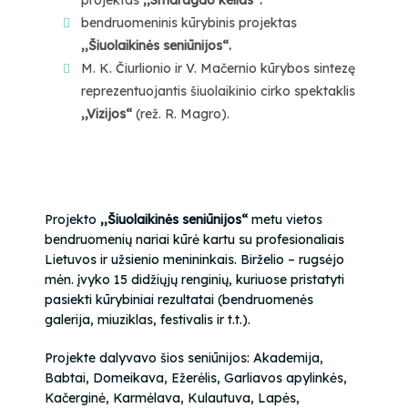
projektas
,,Smaragdo kelias“.
bendruomeninis kūrybinis projektas
,,Šiuolaikinės seniūnijos“.
M. K. Čiurlionio ir V. Mačernio kūrybos sintezę
reprezentuojantis šiuolaikinio cirko spektaklis
,,Vizijos“
(rež. R. Magro).
Projekto
,,Šiuolaikinės seniūnijos“
metu vietos
bendruomenių nariai kūrė kartu su profesionaliais
Lietuvos ir užsienio menininkais. Birželio – rugsėjo
mėn. įvyko 15 didžiųjų renginių, kuriuose pristatyti
pasiekti kūrybiniai rezultatai (bendruomenės
galerija, miuziklas, festivalis ir t.t.).
Projekte dalyvavo šios seniūnijos: Akademija,
Babtai, Domeikava, Ežerėlis, Garliavos apylinkės,
Kačerginė, Karmėlava, Kulautuva, Lapės,